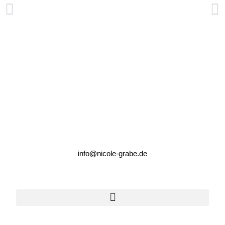
Sprachentwicklung bei Zweisprachigkeit
Die Kräuterkunde: Eine ganzheitliche Unterstützung für Mensch und Tier – Warum ich dieses Wissen so gerne verbinde!
info@nicole-grabe.de